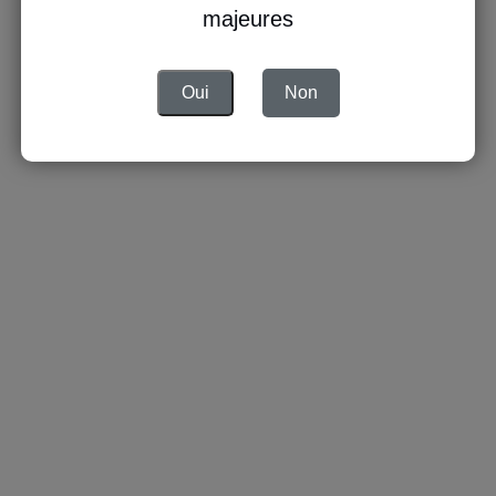
Envoyer le lien de connexion
majeures
Oui
Non
Vous n'avez pas de compte encore ?
S'inscrire