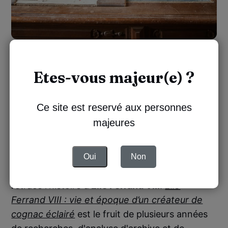
Un savoir vivant, entre passé et
Etes-vous majeur(e) ?
avenir
La
Fondation Ferrand
est née de cette
Ce site est reservé aux personnes
conviction : pour créer des spiritueux
majeures
d’exception, il faut profondément comprendre
ceux qui les ont précédés. Ce travail exige
rigueur, passion, et patience. Grâce à la
Oui
Non
fondation, un premier ouvrage a été publié et il
retrace l'histoire d'
Elie Ferrand VIII
.
Elie
Ferrand VIII : vie et époque d’un créateur de
cognac éclairé
est le fruit de plusieurs années