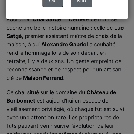
Oui
Non
programme Private Barrel
Pourquoi "
Chai Satgé
" ? Derrière ce nom se
cache une belle histoire humaine : celle de
Luc
Satgé
, premier assistant maître de chais de la
maison, à qui
Alexandre Gabriel
a souhaité
rendre hommage lors de son départ en
retraite, il y a deux ans. Un geste empreint de
reconnaissance et de respect pour un artisan
clé de
Maison Ferrand
.
Ce chai situé sur le domaine du
Château de
Bonbonnet
est aujourd’hui un espace de
vieillissement privilégié, où chaque fût est suivi
avec une attention rare. Les propriétaires de
fûts peuvent venir suivre l’évolution de leur