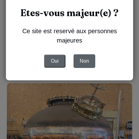
Etes-vous majeur(e) ?
Mai 2021 - Le Rockley quitte la Barbade
Ce site est reservé aux personnes
majeures
Oui
Non
Octobre 2021 - Le Rockley arrive dans nos ateliers