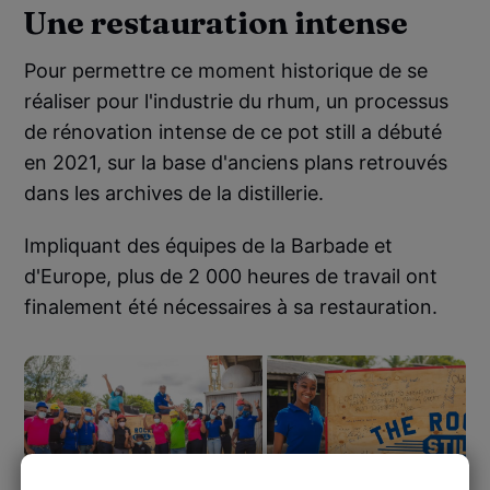
Une restauration intense
Pour permettre ce moment historique de se
réaliser pour l'industrie du rhum, un processus
de rénovation intense de ce pot still a débuté
en 2021, sur la base d'anciens plans retrouvés
dans les archives de la distillerie.
Impliquant des équipes de la Barbade et
d'Europe, plus de 2 000 heures de travail ont
finalement été nécessaires à sa restauration.