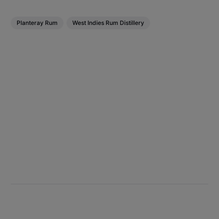
Planteray Rum
West Indies Rum Distillery